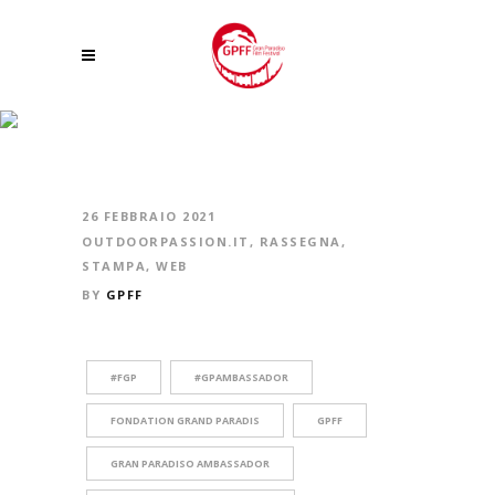
A FEBBRAIO LA SPETTACOLARE NATURA DEL GRAN PARADISO
PROTAGONISTA ONLINE E SU RAI VALLE D’AOSTA
26 FEBBRAIO 2021
OUTDOORPASSION.IT
,
RASSEGNA
,
STAMPA
,
WEB
BY
GPFF
#FGP
#GPAMBASSADOR
FONDATION GRAND PARADIS
GPFF
GRAN PARADISO AMBASSADOR