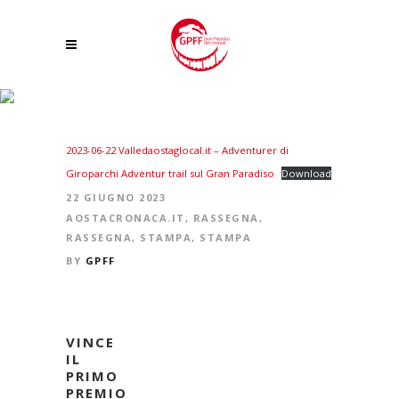
ADVENTURER DI GIROPARCHIADVENTUR TRAIL SUL GRAN PARADISO
2023-06-22 Valledaostaglocal.it – Adventurer di
Giroparchi Adventur trail sul Gran Paradiso
Download
22 GIUGNO 2023
AOSTACRONACA.IT
,
RASSEGNA
,
RASSEGNA
,
STAMPA
,
STAMPA
BY
GPFF
VINCE
IL
PRIMO
PREMIO