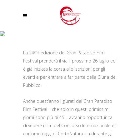
APERTE LE ISCRIZIONI ALLA GIURIA DEL PUBBLICO DEL 24° GRAN
PARADISO FILM FESTIVAL
La 24
edizione del Gran Paradiso Film
ma
Festival prenderà il via il prossimo 26 luglio ed
è già iniziata la corsa alle iscrizioni per gli
eventi e per entrare a far parte della Giuria del
Pubblico.
Anche quest’anno i giurati del Gran Paradiso
Film Festival – che solo in questi primissimi
giorni sono più di 45 – avranno l’opportunità
di vedere i film del Concorso Internazionale e i
cortometraggi di CortoNatura sia durante gli