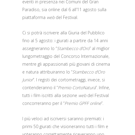
eventi in presenza nei Comuni del Gran
Paradiso, sia online dal 6 all’11 agosto sulla
piattaforma
web
del Festival.
Ci si potrà iscrivere alla Giuria del Pubblico
fino al 5 agosto: i giurati a partire da 14 anni
assegneranno lo “
Stambecco d’Oro
” al miglior
lungometraggio del Concorso Internazionale,
mentre gli appassionati più giovani di cinema
e natura attribuiranno lo “
Stambecco d’Oro
Junior
”. I registi dei cortometraggi, invece, si
contenderanno il “
Premio CortoNatura
”. Infine,
tutti i film iscritti alla sezione
web
del Festival
concorreranno per il “
Premio GPFF
o
nline
”.
I più veloci ad iscriversi saranno premiati: i
primi 50 giurati che visioneranno tutti i film e
voteranno correttamente riceveranno uno