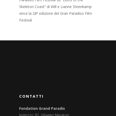
Skeleton Coast” di Will e Lianne Steenkamp
vince la 28ª edizione del Gran Paradiso Film
Festival
CONTATTI
Fondation Grand Paradis
Indirizzo: 81, Villaggio Minatori