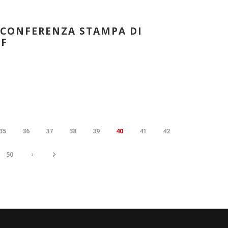
– CONFERENZA STAMPA DI
FF
35
36
37
38
39
40
41
42
50