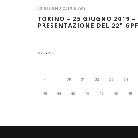
23 GIUGNO 2019
NEWS
TORINO – 25 GIUGNO 2019 
PRESENTAZIONE DEL 22° GP
...
BY
GPFF
30
31
32
33
34
43
44
45
46
47
48
49