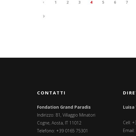
1
2
3
4
5
6
7
CONTATTI
DIRE
Fondation Grand Paradis
Luisa
Indirizzo: 81, Villaggio Minatori
Cell: 
Cogne, Aosta, IT 11012
Email:
Telefono: +39 0165 75301