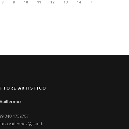
8
9
10
11
12
13
14
TTORE ARTISTICO
 Vuillermoz
+39 340 4759787
luisa.vuillermoz@grand-