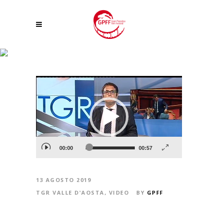
CRISI DI GOVERNO – MARTA CARTABIA E CARLO COTTARELLI POSSIBILI
NOMI PER UN GOVERNO TECNICO
Video
Player
00:00
00:57
13 AGOSTO 2019
TGR VALLE D'AOSTA
,
VIDEO
BY
GPFF