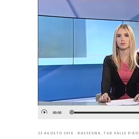
Video
Player
00:00
23 AGOSTO 2016
RASSEGNA
,
TGR VALLE D'A