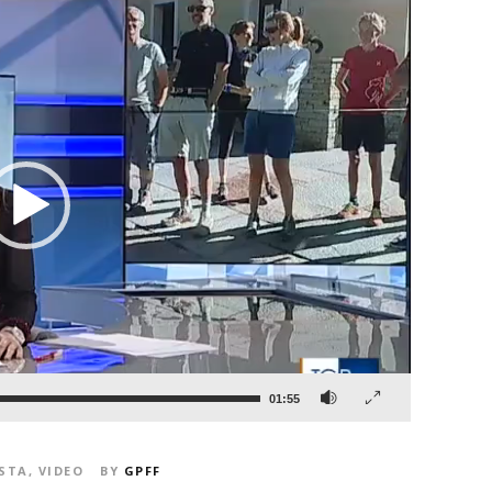
01:55
OSTA
,
VIDEO
BY
GPFF