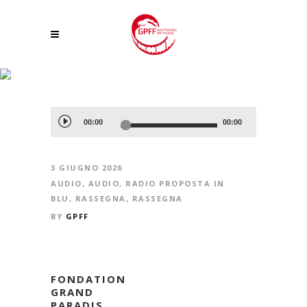
INTERVISTA A LUISA VUILLERMOZ – LA SIBILLA DEL GRAN PARADISO
Audio
00:00
00:00
Player
3 GIUGNO 2026
AUDIO
,
AUDIO
,
RADIO PROPOSTA IN
BLU
,
RASSEGNA
,
RASSEGNA
BY
GPFF
FONDATION
GRAND
PARADIS