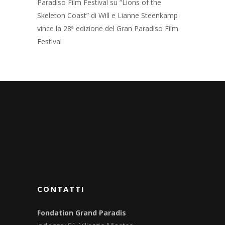
Paradiso Film Festival
su
“Lions of the
Skeleton Coast” di Will e Lianne Steenkamp
vince la 28ª edizione del Gran Paradiso Film
Festival
CONTATTI
Fondation Grand Paradis