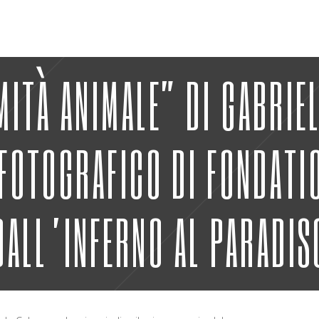
MITÀ ANIMALE” DI GABRIE
 FOTOGRAFICO DI FONDATI
DALL’INFERNO AL PARADIS