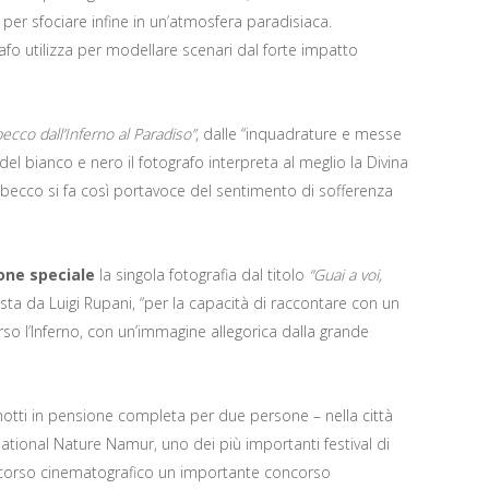
 per sfociare infine in un’atmosfera paradisiaca.
grafo utilizza per modellare scenari dal forte impatto
ecco dall’Inferno al Paradiso”
, dalle “inquadrature e messe
o del bianco e nero il fotografo interpreta al meglio la Divina
ecco si fa così portavoce del sentimento di sofferenza
ne speciale
la singola fotografia dal titolo
“Guai a voi,
ta da Luigi Rupani, “per la capacità di raccontare con un
so l’Inferno, con un’immagine allegorica dalla grande
 notti in pensione completa per due persone – nella città
ational Nature Namur, uno dei più importanti festival di
oncorso cinematografico un importante concorso