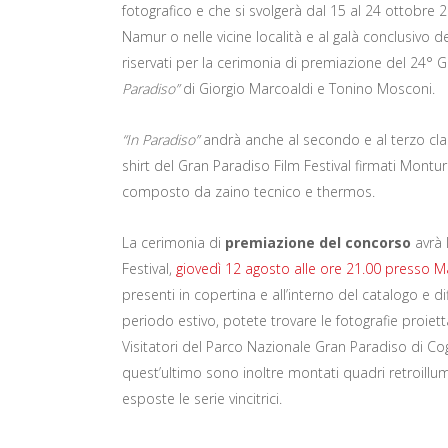
fotografico e che si svolgerà dal 15 al 24 ottobre 2
Namur o nelle vicine località e al galà conclusivo de
riservati per la cerimonia di premiazione del 24° Gr
Paradiso”
di Giorgio Marcoaldi e Tonino Mosconi.
“In Paradiso”
andrà anche al secondo e al terzo clas
shirt del Gran Paradiso Film Festival firmati Mont
composto da zaino tecnico e thermos.
La cerimonia di
premiazione del concorso
avrà 
Festival,
giovedì 12 agosto alle ore 21.00 presso M
presenti in copertina e all’interno del catalogo e d
periodo estivo, potete trovare le fotografie proie
Visitatori del Parco Nazionale Gran Paradiso di 
quest’ultimo sono inoltre montati quadri retroillumin
esposte le serie vincitrici.