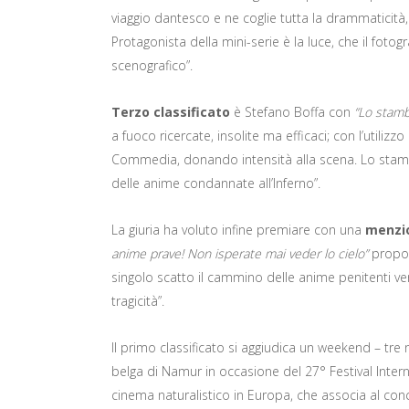
viaggio dantesco e ne coglie tutta la drammaticità,
Protagonista della mini-serie è la luce, che il foto
scenografico”.
Terzo classificato
è Stefano Boffa con
“Lo stamb
a fuoco ricercate, insolite ma efficaci; con l’utilizz
Commedia, donando intensità alla scena. Lo stamb
delle anime condannate all’Inferno”.
La giuria ha voluto infine premiare con una
menzio
anime prave! Non isperate mai veder lo cielo”
propos
singolo scatto il cammino delle anime penitenti ver
tragicità”.
Il primo classificato si aggiudica un weekend – tre
belga di Namur in occasione del 27° Festival Intern
cinema naturalistico in Europa, che associa al c