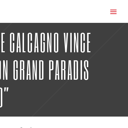
LE CALCAGNO VINCE
ON GRAND PARADIS
O”