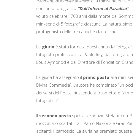
“Momenti di intimità animale”
è la miniserie di Gabr
concorso fotografico
“Dall’Inferno al Paradiso”
. I
voluto celebrare i 700 anni dalla morte del Sommo
mini-serie di 5 fotografie ciascuna. La natura, simbo
protagonista delle tre cantiche dantesche.
La
giuria
è stata formata quest’anno dal fotografo
fotografo professionista Paolo Rey, dal fotografo n
Louis Aymonod e dal Direttore di Fondation Grand 
La giuria ha assegnato il
primo posto
alla mini-se
Divina Commedia”. L’autore ha combinato “un occhio 
dei versi del Poeta, riuscendo a trasmettere l’atmo
fotografica”.
Il
secondo posto
spetta a Fabrizio Stefani, con
“L
mozzafiato scattati fra il Parco Nazionale Gran Pa
abitanti: il camoscio. La giuria ha premiato questa