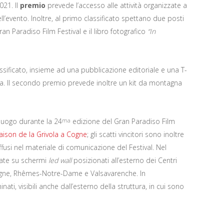
021. Il
premio
prevede l’accesso alle attività organizzate a
ll’evento. Inoltre, al primo classificato spettano due posti
an Paradiso Film Festival e il libro fotografico
“In
sificato, insieme ad una pubblicazione editoriale e una T-
ura. Il secondo premio prevede inoltre un kit da montagna
luogo durante la 24
edizione del Gran Paradiso Film
ma
aison de la Grivola a Cogne
; gli scatti vincitori sono inoltre
iffusi nel materiale di comunicazione del Festival. Nel
ttate su schermi
led wall
posizionati all’esterno dei Centri
Cogne, Rhêmes-Notre-Dame e Valsavarenche. In
ati, visibili anche dall’esterno della struttura, in cui sono