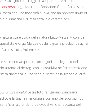
iele Calcagno che si aggiudica il primo premio del
l
concorso
, organizzato da Fondation Grand Paradis, ha
 Poeta con una modalità nuova, che ha previsto l’invio di
lo di rinascita e di resilienza, è diventata così
 naturalista e guida della natura Enzo Massa Micon, dal
aturalista Giorgio Marcoaldi, dal digital e product designer
Paradis, Luisa Vuillermoz.
rie sul merlo acquaiolo, “protagonista allegorico della
attento ai dettagli con la creatività nell’interpretazione
sfera dantesca in una serie di scatti dalla grande qualità
uci, ombre e nulla”
.Le tre foto raffigurano panorami
radiso e la Grigna meridionale con uno dei suoi più noti
 serie “per la grande forza evocativa, che racconta del