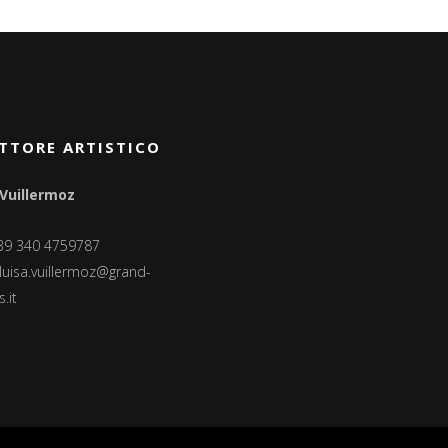
TTORE ARTISTICO
 Vuillermoz
+39 340 4759787
luisa.vuillermoz@grand-
.it