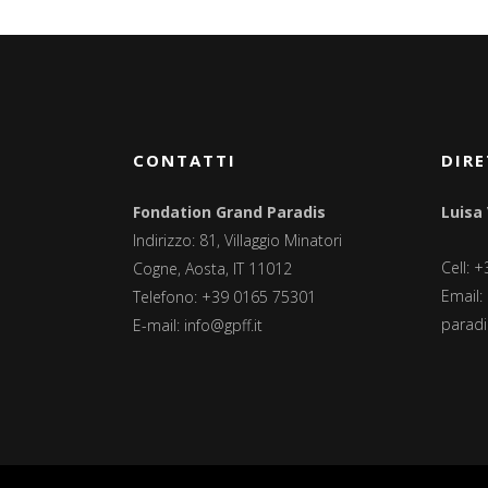
CONTATTI
DIRE
Fondation Grand Paradis
Luisa
Indirizzo: 81, Villaggio Minatori
Cell: 
Cogne, Aosta, IT 11012
Email:
Telefono: +39 0165 75301
paradis
E-mail:
info@gpff.it