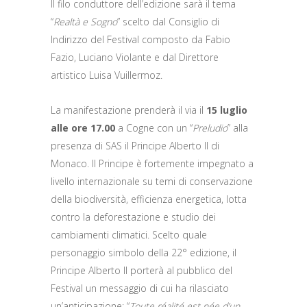
Il filo conduttore dell’edizione sarà il tema
“
Realtà e Sogno
” scelto dal Consiglio di
Indirizzo del Festival composto da Fabio
Fazio, Luciano Violante e dal Direttore
artistico Luisa Vuillermoz.
La manifestazione prenderà il via il
15 luglio
alle ore 17.00
a Cogne con un “
Preludio
” alla
presenza di SAS il Principe Alberto II di
Monaco. Il Principe è fortemente impegnato a
livello internazionale su temi di conservazione
della biodiversità, efficienza energetica, lotta
contro la deforestazione e studio dei
cambiamenti climatici. Scelto quale
personaggio simbolo della 22° edizione, il
Principe Alberto II porterà al pubblico del
Festival un messaggio di cui ha rilasciato
un’anticipazione: “
Toute réalité est née d’un