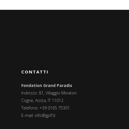
CONTATTI
Fondation Grand Paradis
Indirizzo: 81, Villaggio Minatori
Cogne, Aosta, IT 11012
Telefono: +39 0165 75301
E-mail:
info@gpff.it