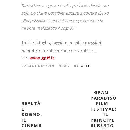
l’abitudine a sognare risulta piu facile desiderare
solo cio che e possibile; eppure a correre dietro
all’impossibile si esercita l’immaginazione e si
inventa, realizzando il sogno.”
Tutti i dettagli, gli aggiornamenti e maggiori
approfondimenti saranno disponibili sul
sito
www.gpff.it
.
27 GIUGNO 2019
NEWS
BY
GPFF
GRAN
PARADISO
REALTÀ
FILM
E
FESTIVAL:
SOGNO,
IL
IL
PRINCIPE
CINEMA
ALBERTO