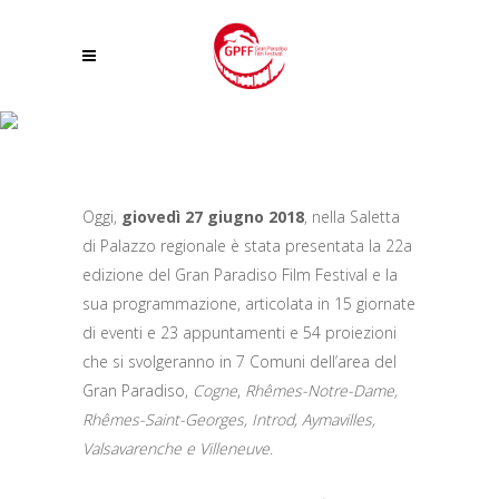
PRESENTAZIONE DEL 22° GRAN PARADISO FILM FESTIVAL “REALTÀ E
SOGNO”
Oggi,
giovedì 27 giugno 2018
, nella Saletta
di Palazzo regionale è stata presentata la 22a
edizione del Gran Paradiso Film Festival e la
sua programmazione, articolata in 15 giornate
di eventi e 23 appuntamenti e 54 proiezioni
che si svolgeranno in 7 Comuni dell’area del
Gran Paradiso,
Cogne
,
Rhêmes-Notre-Dame,
Rhêmes-Saint-Georges, Introd, Aymavilles,
Valsavarenche e Villeneuve
.