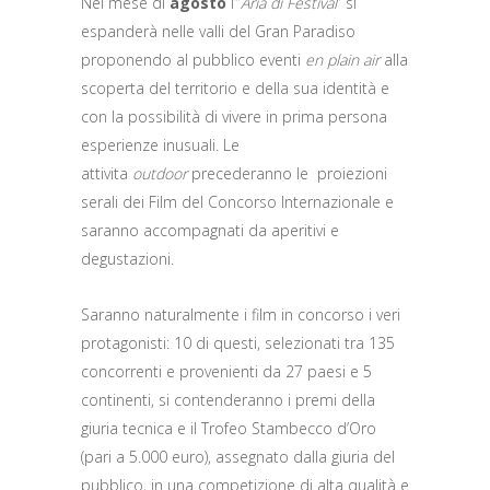
Nel mese di
agosto
l’”
Aria di Festival
” si
espanderà nelle valli del Gran Paradiso
proponendo al pubblico eventi
en plain air
alla
scoperta del territorio e della sua identità e
con la possibilità di vivere in prima persona
esperienze inusuali. Le
attivita
outdoor
precederanno le proiezioni
serali dei Film del Concorso Internazionale e
saranno accompagnati da aperitivi e
degustazioni.
Saranno naturalmente i film in concorso i veri
protagonisti: 10 di questi, selezionati tra 135
concorrenti e provenienti da 27 paesi e 5
continenti, si contenderanno i premi della
giuria tecnica e il Trofeo Stambecco d’Oro
(pari a 5.000 euro), assegnato dalla giuria del
pubblico, in una competizione di alta qualità e