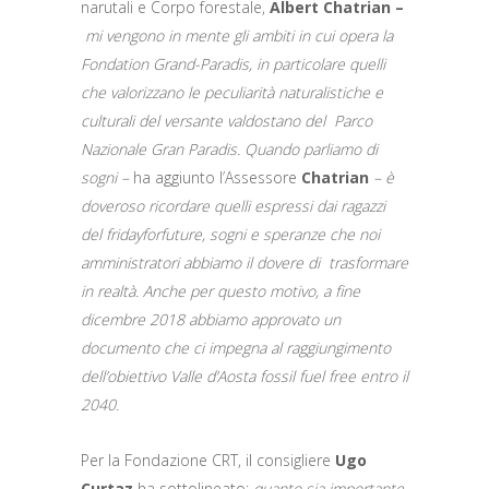
narutali e Corpo forestale,
Albert Chatrian –
mi vengono in mente gli ambiti in cui opera la
Fondation Grand-Paradis, in particolare quelli
che valorizzano le peculiarità naturalistiche e
culturali del versante valdostano del Parco
Nazionale Gran Paradis. Quando parliamo di
sogni –
ha aggiunto l’Assessore
Chatrian
– è
doveroso ricordare quelli espressi dai ragazzi
del fridayforfuture, sogni e speranze che noi
amministratori abbiamo il dovere di trasformare
in realtà. Anche per questo motivo, a fine
dicembre 2018 abbiamo approvato un
documento che ci impegna al raggiungimento
dell’obiettivo Valle d’Aosta fossil fuel free entro il
2040.
Per la Fondazione CRT, il consigliere
Ugo
Curtaz
ha sottolineato:
quanto sia importante