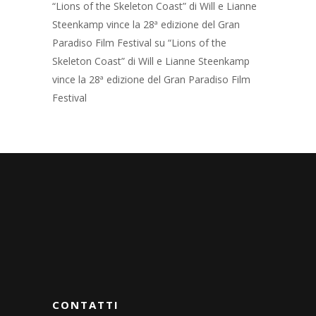
“Lions of the Skeleton Coast” di Will e Lianne
Steenkamp vince la 28ª edizione del Gran
Paradiso Film Festival
su
“Lions of the
Skeleton Coast” di Will e Lianne Steenkamp
vince la 28ª edizione del Gran Paradiso Film
Festival
CONTATTI