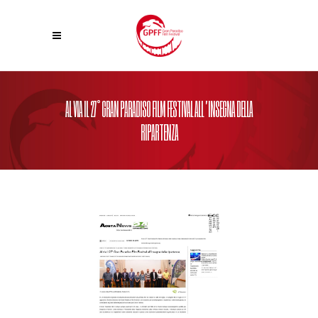
AL VIA IL 27° GRAN PARADISO FILM FESTIVAL ALL’INSEGNA DELLA
RIPARTENZA