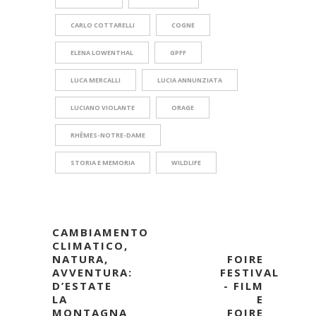
CARLO COTTARELLI
COGNE
ELENA LOWENTHAL
GPFF
LUCA MERCALLI
LUCIA ANNUNZIATA
LUCIANO VIOLANTE
ORAGE
RHÊMES-NOTRE-DAME
STORIA E MEMORIA
WILDLIFE
CAMBIAMENTO
CLIMATICO,
NATURA,
FOIRE
AVVENTURA:
FESTIVAL
D’ESTATE
- FILM
LA
E
MONTAGNA
FOIRE