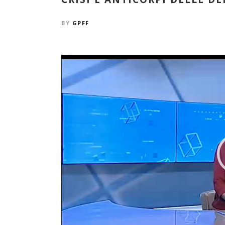
BY
GPFF
Video
Player