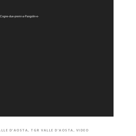
3_Cogne-due-premi-a-Pangolin-e-
ALLE D'AOSTA
,
TGR VALLE D'AOSTA
,
VIDEO