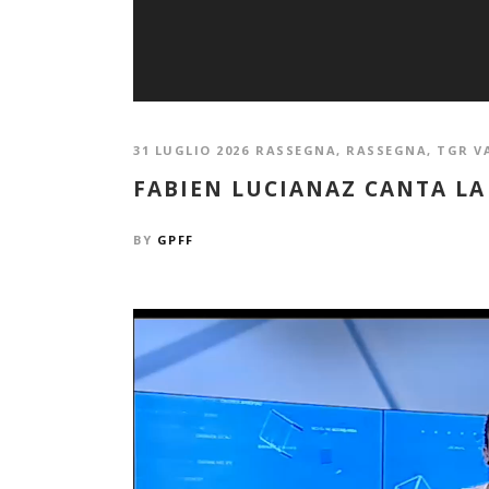
31 LUGLIO 2026
RASSEGNA
,
RASSEGNA
,
TGR V
FABIEN LUCIANAZ CANTA L
BY
GPFF
Video
Player