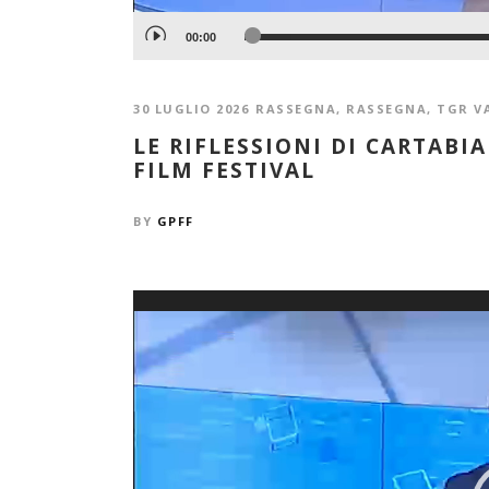
00:00
30 LUGLIO 2026
RASSEGNA
,
RASSEGNA
,
TGR V
LE RIFLESSIONI DI CARTABI
FILM FESTIVAL
BY
GPFF
Video
Player