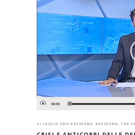
Player
00:00
31 LUGLIO 2026
RASSEGNA
,
RASSEGNA
,
TGR V
CRISI E ANTICORPI DELLE D