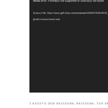
Video
Media error: Format(s) not supported or source(s) not found
Player
Scarica il file: https://www.gpff.it/wp-content/uploads/2026/07/2026-08-0
gli-altri-riconoscimenti.mp4
2 AGOSTO 2026
RASSEGNA
,
RASSEGNA
,
TGR V