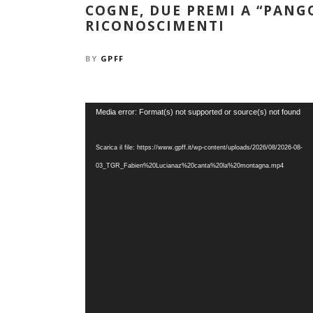
COGNE, DUE PREMI A “PANGO
RICONOSCIMENTI
BY
GPFF
Video
Media error: Format(s) not supported or source(s) not found
Player
Scarica il file: https://www.gpff.it/wp-content/uploads/2026/08/2026-08-
03_TGR_Fabien%20Lucianaz%20canta%20la%20montagna.mp4