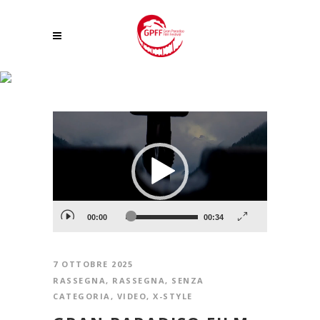
X-STYLE
Video
Player
00:00
00:34
7 OTTOBRE 2025
RASSEGNA
,
RASSEGNA
,
SENZA
CATEGORIA
,
VIDEO
,
X-STYLE