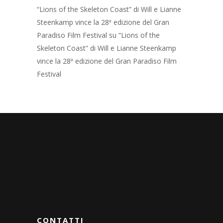
“Lions of the Skeleton Coast” di Will e Lianne
Steenkamp vince la 28ª edizione del Gran
Paradiso Film Festival
su
“Lions of the
Skeleton Coast” di Will e Lianne Steenkamp
vince la 28ª edizione del Gran Paradiso Film
Festival
CONTATTI