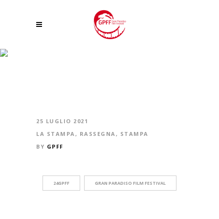
CERVINO, GRAN PARADISO E MONTE BIANCO, IL CINEMA PRENDE QUOTA
25 LUGLIO 2021
LA STAMPA
,
RASSEGNA
,
STAMPA
BY
GPFF
24GPFF
GRAN PARADISO FILM FESTIVAL