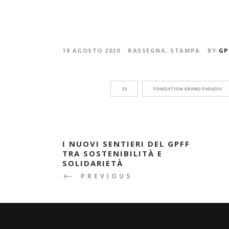
18 AGOSTO 2020
RASSEGNA
,
STAMPA
BY
GP
23
FONDATION GRAND PARADIS
I NUOVI SENTIERI DEL GPFF
TRA SOSTENIBILITÀ E
SOLIDARIETÀ
PREVIOUS