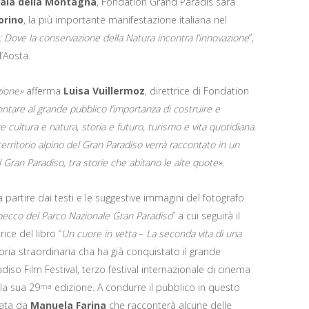
ala della Montagna
, Fondation Grand Paradis sarà
orino
, la più importante manifestazione italiana nel
 Dove la conservazione della Natura incontra l’innovazione
”,
d’Aosta.
uzione»
afferma
Luisa Vuillermoz
, direttrice di Fondation
tare al grande pubblico l’importanza di costruire e
 cultura e natura, storia e futuro, turismo e vita quotidiana.
territorio alpino del Gran Paradiso verrà raccontato in un
 Gran Paradiso, tra storie che abitano le alte quote».
 partire dai testi e le suggestive immagini del fotografo
mbecco del Parco Nazionale Gran Paradiso
” a cui seguirà il
ice del libro “
Un cuore in vetta
–
La seconda vita di una
toria straordinaria cha ha già conquistato il grande
iso Film Festival, terzo festival internazionale di cinema
lla sua 29
edizione. A condurre il pubblico in questo
ma
nata da
Manuela Farina
che racconterà alcune delle