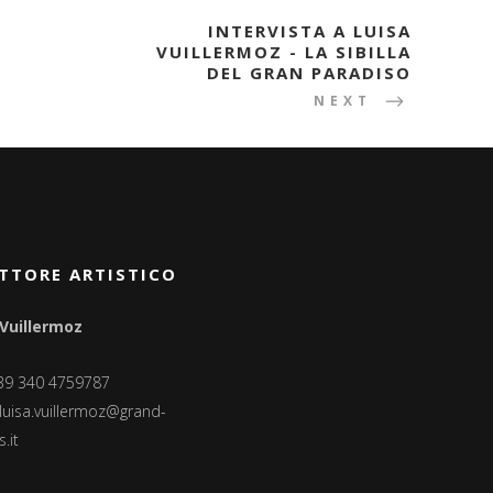
INTERVISTA A LUISA
VUILLERMOZ - LA SIBILLA
DEL GRAN PARADISO
NEXT
TTORE ARTISTICO
 Vuillermoz
+39 340 4759787
luisa.vuillermoz@grand-
.it