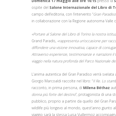
Domenica 17 maggio alle ore 16:15
presso la
S
ospite del
Salone Internazionale del Libro di T
campo dell’editoria, con l’intervento “
Gran Paradiso:
in collaborazione con la Regione autonoma Valle 
«Portare al Salone del Libro di Torino la nostra istit
Grand Paradis,
«rappresenta un’occasione per raccon
diffondere una visione innovativa, capace di coniugare
Attraverso esperienze, testimonianze e narrazioni il 
viaggio nella natura profonda del Parco Nazionale del
L’anima autentica del Gran Paradiso verrà svelata a
Giorgio Marcoaldi raccolte nel libro: “
Il Re. Lo sta
racconto, in prima persona, di
Milena Béthaz
autr
donna più forte del destino
”, protagonista di una s
pubblico, proprio a partire da quello del Gran Parad
wildlife più longevo al mondo, quest’anno giunto a
viaggio sarà la stessa Luisa Vuillermoz accompag