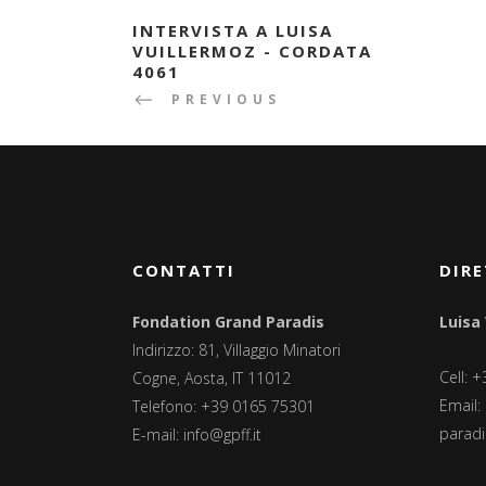
INTERVISTA A LUISA
VUILLERMOZ - CORDATA
4061
PREVIOUS
CONTATTI
DIRE
Fondation Grand Paradis
Luisa
Indirizzo: 81, Villaggio Minatori
Cell: 
Cogne, Aosta, IT 11012
Email:
Telefono: +39 0165 75301
paradis
E-mail:
info@gpff.it