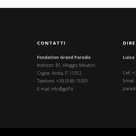
CONTATTI
DIRE
Fondation Grand Paradis
Luisa
Indirizzo: 81, Villaggio Minatori
Cell: 
Cogne, Aosta, IT 11012
Email:
Telefono: +39 0165 75301
paradis
E-mail:
info@gpff.it