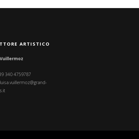
TTORE ARTISTICO
 Vuillermoz
+39 340 4759787
luisa.vuillermoz@grand-
.it