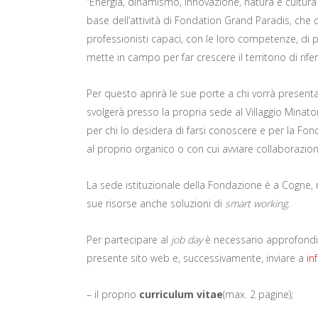
“Energia, dinamismo, innovazione, natura e cultura” q
base dell’attività di Fondation Grand Paradis, ch
professionisti capaci, con le loro competenze, di 
mette in campo per far crescere il territorio di rife
Per questo aprirà le sue porte a chi vorrà present
svolgerà presso la propria sede al Villaggio Minat
per chi lo desidera di farsi conoscere e per la Fon
al proprio organico o con cui avviare collaborazion
La sede istituzionale della Fondazione è a Cogne,
sue risorse anche soluzioni di
smart working
.
Per partecipare al
job day
è necessario approfondi
presente sito web e, successivamente, inviare a
in
– il proprio
curriculum vitae
(max. 2 pagine);