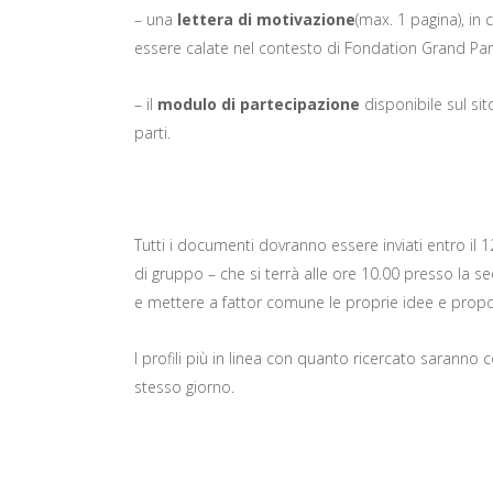
– una
lettera di motivazione
(max. 1 pagina), in
essere calate nel contesto di Fondation Grand Parad
– il
modulo di partecipazione
disponibile sul si
parti.
Tutti i documenti dovranno essere inviati entro il
di gruppo – che si terrà alle ore 10.00 presso la s
e mettere a fattor comune le proprie idee e propo
I profili più in linea con quanto ricercato saranno
stesso giorno.