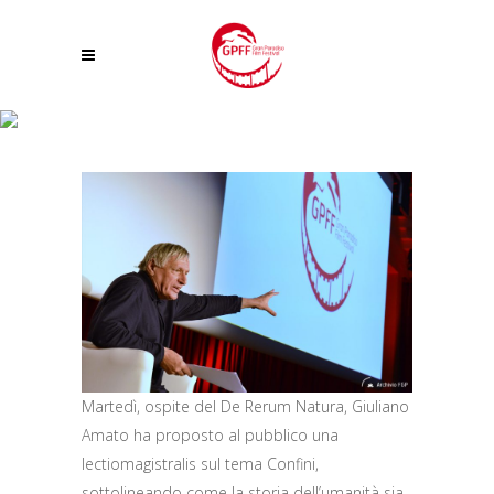
GIÀ SUPERATE LE 3.000 PRESENZE AL GRAN PARADISO FILM FESTIVAL, CHE
CONTINUA CON GRANDI OSPITI E FILM CHE CATTURANO IL PUBBLICO
Martedì, ospite del De Rerum Natura, Giuliano
Amato ha proposto al pubblico una
lectiomagistralis sul tema Confini,
sottolineando come la storia dell’umanità sia