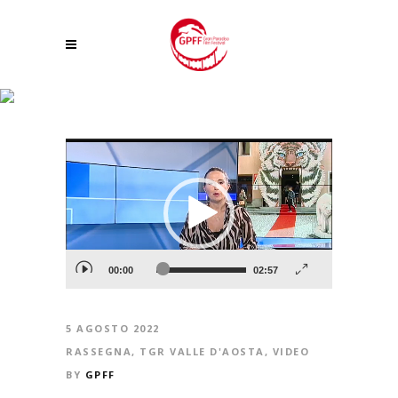
GIULIAMO AMATO AL GRAN PARADISO FILM FESTIVAL
Video
Player
00:00
02:57
5 AGOSTO 2022
RASSEGNA
,
TGR VALLE D'AOSTA
,
VIDEO
BY
GPFF