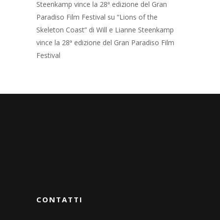
Steenkamp vince la 28ª edizione del Gran
Paradiso Film Festival
su
“Lions of the
Skeleton Coast” di Will e Lianne Steenkamp
vince la 28ª edizione del Gran Paradiso Film
Festival
CONTATTI