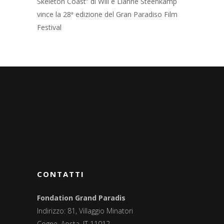
Skeleton Coast” di Will e Lianne Steenkamp
vince la 28ª edizione del Gran Paradiso Film
Festival
CONTATTI
Fondation Grand Paradis
Indirizzo: 81, Villaggio Minatori
Cogne, Aosta, IT 11012