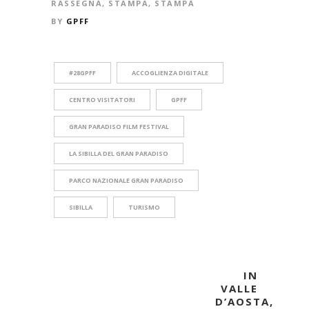
RASSEGNA
,
STAMPA
,
STAMPA
BY
GPFF
#28GPFF
ACCOGLIENZA DIGITALE
CENTRO VISITATORI
GPFF
GRAN PARADISO FILM FESTIVAL
LA SIBILLA DEL GRAN PARADISO
PARCO NAZIONALE GRAN PARADISO
SIBILLA
TURISMO
IN
VALLE
D’AOSTA,