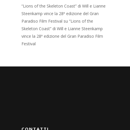
“Lions of the Skeleton Coast” di Will e Lianne
Steenkamp vince la 28ª edizione del Gran
Paradiso Film Festival
su
“Lions of the
Skeleton Coast” di Will e Lianne Steenkamp
vince la 28ª edizione del Gran Paradiso Film
Festival
CONTATTI