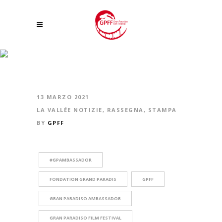
GRANDE SUCCESSO PER I FILM NATURALISTICI PROPOSTI DA
FONDATION GRAND PARADIS
13 MARZO 2021
LA VALLÉE NOTIZIE
,
RASSEGNA
,
STAMPA
BY
GPFF
#GPAMBASSADOR
FONDATION GRAND PARADIS
GPFF
GRAN PARADISO AMBASSADOR
GRAN PARADISO FILM FESTIVAL