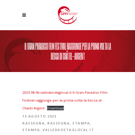
IL GRAN PARADISO FILM FESTIVAL RAGGIUNGE PER LA PRIMA VOLTA LA
BECCA DI CHÂTEL-ARGENT
2023-08-06-valledaostaglocal.it-Il-Gran-Paradiso-Film-
Festival-raggiunge-per-la-prima-volta-la-becca-di-
Chatel-Argent
Download
13 AGOSTO 2023
RASSEGNA
,
RASSEGNA
,
STAMPA
,
STAMPA
,
VALLEDAOSTAGLOCAL.IT