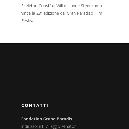
Skeleton Coast” di Will e Lianne Steenkamp
vince la 28ª edizione del Gran Paradiso Film
Festival
CONTATTI
Fondation Grand Paradis
Indirizzo: 81, Villaggio Minatori