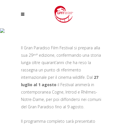
IL PUBBLICO TORNA PROTAGONISTA AL 29° GRAN PARADISO FILM
FESTIVAL: APERTE LE ISCRIZIONI ALLA GIURIA.
Il Gran Paradiso Film Festival si prepara alla
sua 29
ª edizione, confermando una storia
m
lunga oltre quarant’anni che ha reso la
rassegna un punto di riferimento
internazionale per il cinema wildlife. Dal
27
luglio
al 1 agosto
il Festival animerà in
contemporanea Cogne, Introd e Rhêmes-
Notre-Dame, per poi diffondersi nei comuni
del Gran Paradiso fino al 9 agosto.
Il programma completo sarà presentato