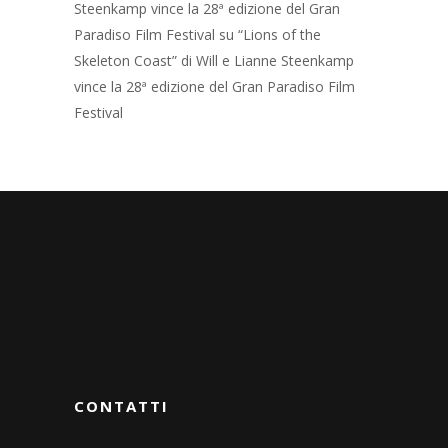
Steenkamp vince la 28ª edizione del Gran
Paradiso Film Festival
su
“Lions of the
Skeleton Coast” di Will e Lianne Steenkamp
vince la 28ª edizione del Gran Paradiso Film
Festival
CONTATTI