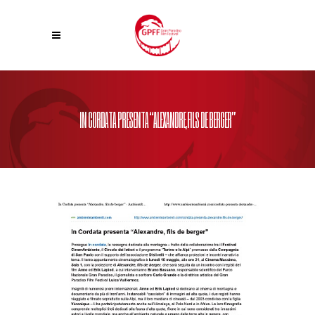
IN CORDATA PRESENTA “ALEXANDRE,FILS DE BERGER”