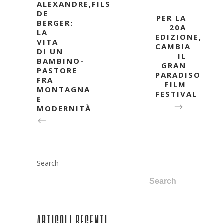
ALEXANDRE,FILS
DE
PER LA
BERGER:
20A
LA
EDIZIONE,
VITA
CAMBIA
DI UN
IL
BAMBINO-
GRAN
PASTORE
PARADISO
FRA
FILM
MONTAGNA
FESTIVAL
E
MODERNITÀ
Search
Search
ARTICOLI RECENTI