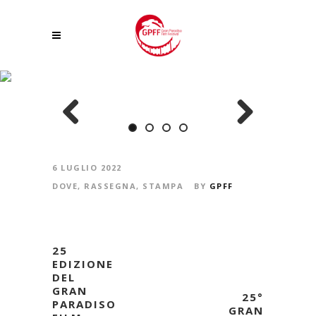
IN VALLE D’AOSTA COME NEL FILM: I NUOVI TOUR NEI LUOGHI DI “LE
OTTO MONTAGNE”
Previous
Next
6 LUGLIO 2022
DOVE
,
RASSEGNA
,
STAMPA
BY
GPFF
25
EDIZIONE
DEL
GRAN
25°
PARADISO
GRAN