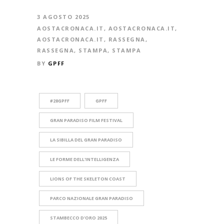
3 AGOSTO 2025
AOSTACRONACA.IT
,
AOSTACRONACA.IT
,
AOSTACRONACA.IT
,
RASSEGNA
,
RASSEGNA
,
STAMPA
,
STAMPA
BY
GPFF
#28GPFF
GPFF
GRAN PARADISO FILM FESTIVAL
LA SIBILLA DEL GRAN PARADISO
LE FORME DELL'INTELLIGENZA
LIONS OF THE SKELETON COAST
PARCO NAZIONALE GRAN PARADISO
STAMBECCO D'ORO 2025