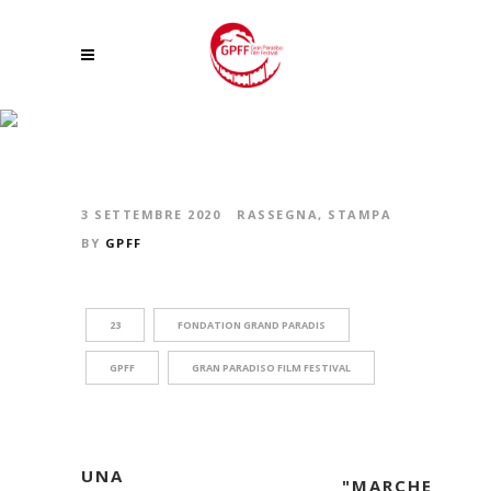
“MARCHE AVEC LES LOUPS” TRIONFA AL 23° GPFF
3 SETTEMBRE 2020
RASSEGNA
,
STAMPA
BY
GPFF
23
FONDATION GRAND PARADIS
GPFF
GRAN PARADISO FILM FESTIVAL
UNA
"MARCHE