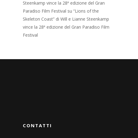
Steenkamp vince la 28ª edizione del Gran
Paradiso Film Festival
su
“Lions of the
Skeleton Coast” di Will e Lianne Steenkamp
vince la 28ª edizione del Gran Paradiso Film
Festival
CONTATTI