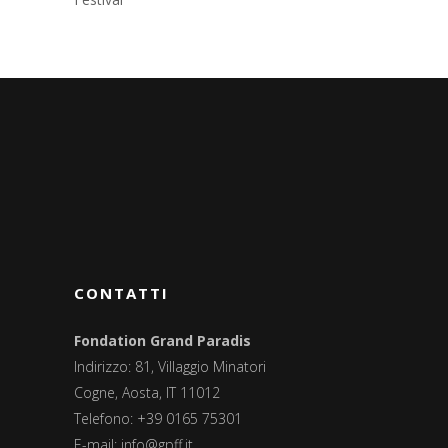
CONTATTI
Fondation Grand Paradis
Indirizzo: 81, Villaggio Minatori
Cogne, Aosta, IT 11012
Telefono: +39 0165 75301
E-mail:
info@gpff.it