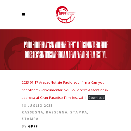
PAOLO SODI FIRMA “CAN YOU HEAR THEM”, IL DOCUMENTARIO SULLE
FORESTE CASENTINESI APPRODA AL GRAN PARADISO FILM FESTIVAL
2023-07-17-ArezzoNotizie-Paolo-sodi-firma-Can-you-
hear-them-il-documentario-sulle-Foreste-Casentinesi-
approda-al-Gran-Paradiso-Film-festival-1
Download
18 LUGLIO 2023
RASSEGNA
,
RASSEGNA
,
STAMPA
,
STAMPA
BY
GPFF