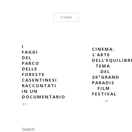
STAMPA
I
CINEMA:
FAGGI
L’ARTE
DEL
DELL’EQUILIBR
PARCO
TEMA
DELLE
DEL
FORESTE
26°GRAND
CASENTINESI
PARADIS
RACCONTATI
FILM
IN UN
FESTIVAL
DOCUMENTARIO
Search