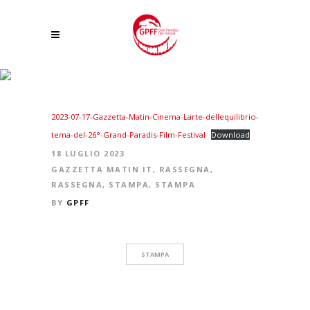
CINEMA: L’ARTE DELL’EQUILIBRIO TEMA DEL 26°GRAND PARADIS FILM
FESTIVAL
2023-07-17-Gazzetta-Matin-Cinema-Larte-dellequilibrio-
tema-del-26°-Grand-Paradis-Film-Festival
Download
18 LUGLIO 2023
GAZZETTA MATIN.IT
,
RASSEGNA
,
RASSEGNA
,
STAMPA
,
STAMPA
BY
GPFF
STAMPA