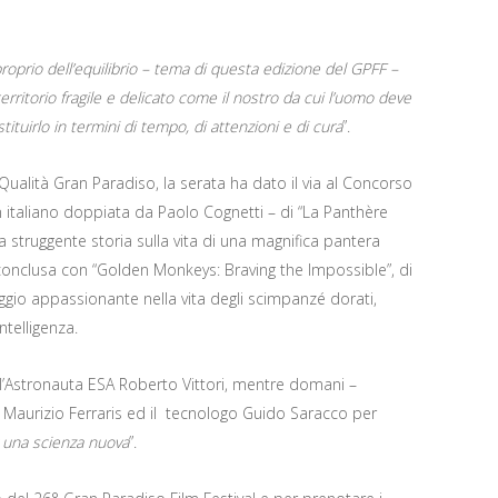
roprio dell’equilibrio – tema di questa edizione del GPFF –
rritorio fragile e delicato come il nostro da cui l’uomo deve
ituirlo in termini di tempo, di attenzioni e di cura
”.
Qualità Gran Paradiso, la serata ha dato il via al Concorso
in italiano doppiata da Paolo Cognetti – di “La Panthère
 struggente storia sulla vita di una magnifica pantera
è conclusa con “Golden Monkeys: Braving the Impossible”, di
aggio appassionante nella vita degli scimpanzé dorati,
ntelligenza.
l’Astronauta ESA Roberto Vittori, mentre domani –
 Maurizio Ferraris ed il tecnologo Guido Saracco per
 una scienza nuova
”.