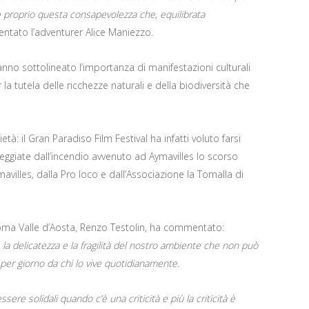
è proprio questa consapevolezza che, equilibrata
ntato l’adventurer Alice Maniezzo.
 hanno sottolineato l’importanza di manifestazioni culturali
la tutela delle ricchezze naturali e della biodiversità che
: il Gran Paradiso Film Festival ha infatti voluto farsi
eggiate dall’incendio avvenuto ad Aymavilles lo scorso
villes, dalla Pro loco e dall’Associazione la Tornalla di
oma Valle d’Aosta, Renzo Testolin, ha commentato:
la delicatezza e la fragilità del nostro ambiente che non può
per giorno da chi lo vive quotidianamente.
ere solidali quando c’è una criticità e più la criticità è