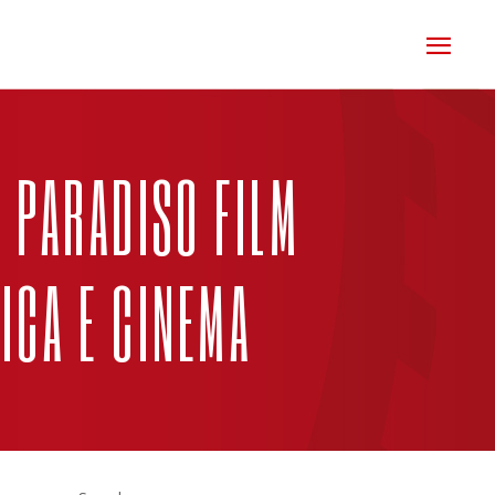
N PARADISO FILM
ICA E CINEMA