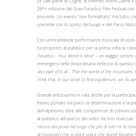
Le sale piene di Cogne, di Rhêmes-Notre-Dame e lo
26
edizione del Gran Paradiso Film Festival con 
ma
presente. Un evento “non formattato” ma tutto c
coerente con lo spirito del luogo e del Parco Nazi
Con un’incantevole performance musicale di voce e p
ha proposto al pubblico per la prima volta la colon
Paradiso – Your World is Mine
” – un viaggio sonoro
immergersi nella straordinaria bellezza di questo 
also part of it all…
That the world of the mountains, t
think that, in our strive to find equilibrium, we do
Grande entusiasmo in sala anche per la partecipazio
hanno portato sul palco la determinazione e la pass
dell’alpinismo oltre alle competenze di comunicaz
al pubblico attraverso dei video da loro realizzati. 
messa alla prova nel luogo che più di tutti mi fa 
di insegnarci che la vita è una e che quindi bisogna 