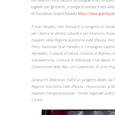
Per ulteriori informazioni sul programma completo 
biglietti per gli eventi, si prega di visitare il sito web
di Fondation Grand Paradis
https://www.grand-para
ll Gran Paradiso Film Festival è un progetto di Fonda
per i beni e le attività culturali e per il turismo, A
trasporti della Regione autonoma Valle d’Aosta, Fon
Parco Nazionale Gran Paradiso e Compagnia Valdosta
Aymavilles, Comune di Introd, Comune di Rhêmes-
Valsavarenche, Comune di Villeneuve, Club Alpino It
Convenzione delle Alpi; con il patrocinio di: Ente P
Giroparchi Adventure Trail è un progetto ideato da Fo
Regione Autonoma Valle d’Aosta – Assessorato ai Beni 
relazioni Intergenerazionali – Fondo regionale politi
Centre.