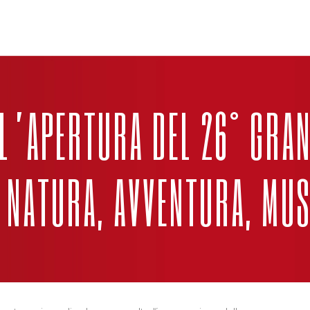
 L’APERTURA DEL 26° GRA
A NATURA, AVVENTURA, MUS