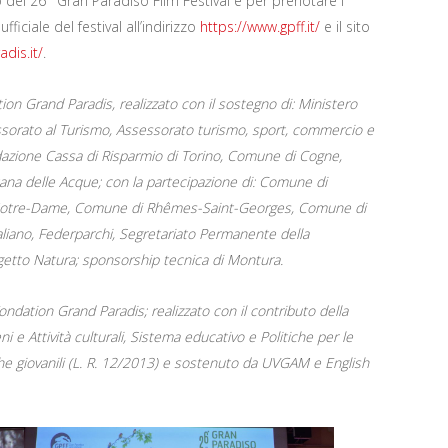
del 26° Gran Paradiso Film Festival e per prenotare i
 ufficiale del festival all’indirizzo
https://www.gpff.it/
e il sito
dis.it/
.
tion Grand Paradis, realizzato con il sostegno di: Ministero
ssessorato al Turismo, Assessorato turismo, sport, commercio e
dazione Cassa di Risparmio di Torino, Comune di Cogne,
na delle Acque; con la partecipazione di: Comune di
Notre-Dame, Comune di Rhêmes-Saint-Georges, Comune di
aliano, Federparchi, Segretariato Permanente della
rogetto Natura; sponsorship tecnica di Montura.
ndation Grand Paradis; realizzato con il contributo della
e Attività culturali, Sistema educativo e Politiche per le
che giovanili (L. R. 12/2013) e sostenuto da UVGAM e English