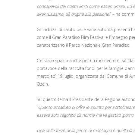
consapevoli dei nostri limiti come esseri umani. Ed 
all’entusiasmo, dà origine alla passione
.” – ha comme
Gli indirizzi di saluto delle varie autorità presenti
come il Gran Paradiso Film Festival e l’impegno per 
caratterizzano il Parco Nazionale Gran Paradiso.
C’è stato spazio anche per un momento di solidarietà
portavoce della raccolta fondi per le famiglie dann
mercoledì 19 luglio, organizzata dal Comune di Ayma
Ozein.
Su questo tema il Presidente della Regione auton
“
Quanto accaduto ci offre lo spunto per sottolineare 
essere solo regolato da norme ma va gestito giorno 
Una delle forze della gente di montagna è quella di ess