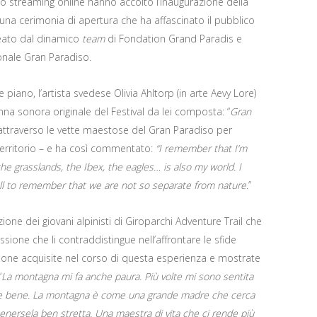
 streaming online hanno accolto l’inaugurazione della
una cerimonia di apertura che ha affascinato il pubblico
reato dal dinamico
team
di Fondation Grand Paradis e
onale Gran Paradiso.
iano, l’artista svedese Olivia Ahltorp (in arte Aevy Lore)
na sonora originale del Festival da lei composta: “
Gran
 attraverso le vette maestose del Gran Paradiso per
territorio – e ha così commentato:
“I remember that I’m
he grasslands, the Ibex, the eagles… is also my world. I
 well to remember that we are not so separate from nature
.”
ne dei giovani alpinisti di Giroparchi Adventure Trail che
ione che li contraddistingue nell’affrontare le sfide
ione acquisite nel corso di questa esperienza e mostrate
“
La montagna mi fa anche paura. Più volte mi sono sentita
stare bene. La montagna è come una grande madre che cerca
tenersela ben stretta. Una maestra di vita che ci rende più