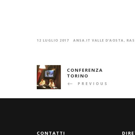
12 LUGLIO 2017
ANSA.IT VALLE D’AOSTA
,
RAS
CONFERENZA
TORINO
PREVIOUS
CONTATTI
DIRE