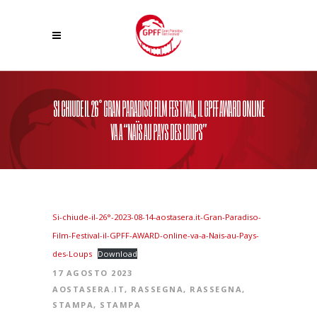
SI CHIUDE IL 26° GRAN PARADISO FILM FESTIVAL, IL GPFF AWARD ONLINE
VA A “NAÏS AU PAYS DES LOUPS”
Si-chiude-il-26°-2023-08-14-aostasera.it-Gran-Paradiso-
Film-Festival-il-GPFF-AWARD-online-va-a-Nais-au-Pays-
des-Loups
Download
17 AGOSTO 2023
AOSTASERA.IT
,
RASSEGNA
,
RASSEGNA
,
STAMPA
,
STAMPA