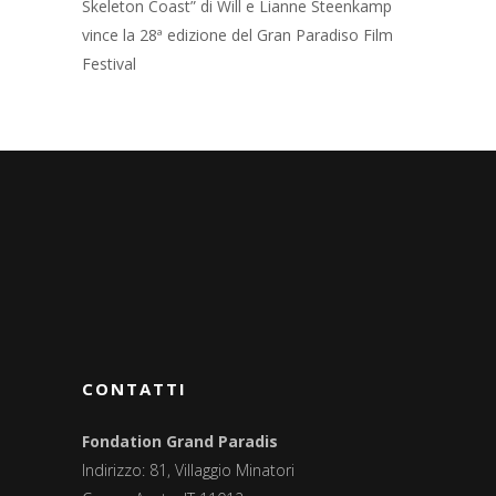
Skeleton Coast” di Will e Lianne Steenkamp
vince la 28ª edizione del Gran Paradiso Film
Festival
CONTATTI
Fondation Grand Paradis
Indirizzo: 81, Villaggio Minatori