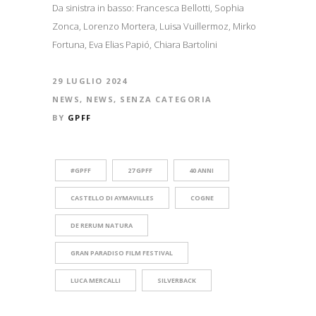
Da sinistra in basso: Francesca Bellotti, Sophia
Zonca, Lorenzo Mortera, Luisa Vuillermoz, Mirko
Fortuna, Eva Elias Papió, Chiara Bartolini
29 LUGLIO 2024
NEWS
,
NEWS
,
SENZA CATEGORIA
BY
GPFF
#GPFF
27 GPFF
40 ANNI
CASTELLO DI AYMAVILLES
COGNE
DE RERUM NATURA
GRAN PARADISO FILM FESTIVAL
LUCA MERCALLI
SILVERBACK