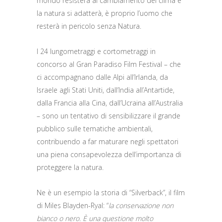
mondo resisterà al cambiamento del clima e
la natura si adatterà, è proprio l’uomo che
resterà in pericolo senza Natura.
I 24 lungometraggi e cortometraggi in
concorso al Gran Paradiso Film Festival – che
ci accompagnano dalle Alpi all’Irlanda, da
Israele agli Stati Uniti, dall’India all’Antartide,
dalla Francia alla Cina, dall’Ucraina all’Australia
– sono un tentativo di sensibilizzare il grande
pubblico sulle tematiche ambientali,
contribuendo a far maturare negli spettatori
una piena consapevolezza dell’importanza di
proteggere la natura.
Ne è un esempio la storia di “Silverback”, il film
di Miles Blayden-Ryal: “
la conservazione non
bianco o nero. È una questione molto