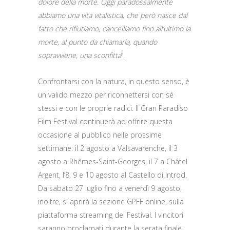
dolore della morte. Oggi paradossalmente
abbiamo una vita vitalistica, che però nasce dal
fatto che rifiutiamo, cancelliamo fino all’ultimo la
morte, al punto da chiamarla, quando
sopravviene, una sconfitta
”.
Confrontarsi con la natura, in questo senso, è
un valido mezzo per riconnettersi con sé
stessi e con le proprie radici. Il Gran Paradiso
Film Festival continuerà ad offrire questa
occasione al pubblico nelle prossime
settimane: il 2 agosto a Valsavarenche, il 3
agosto a Rhêmes-Saint-Georges, il 7 a Châtel
Argent, l’8, 9 e 10 agosto al Castello di Introd.
Da sabato 27 luglio fino a venerdì 9 agosto,
inoltre, si aprirà la sezione GPFF online, sulla
piattaforma streaming del Festival. I vincitori
saranno proclamati durante la serata finale,