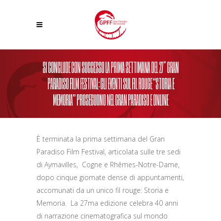
SI CONCLUDE CON SUCCESSO LA PRIMA SETTIMANA DEL 27° GRAN
PARADISO FILM FESTIVAL: GLI EVENTI SUL FIL ROUGE “STORIA E
MEMORIA” PROSEGUONO NEL GRAN PARADISO E ONLINE
È terminata la prima settimana del Gran
Paradiso Film Festival, articolata sulle tre sedi
di Aymavilles, Cogne e Rhêmes-Notre-Dame,
dopo cinque giornate dense di appuntamenti,
accomunati da un unico fil rouge: Storia e
Memoria. La 27ma edizione celebra 40 anni
di narrazione cinematografica sul mondo