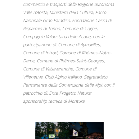
commercio e trasporti della Regione autonoma
Valle d’Aosta, Ministero della Cultura, Parco
Nazionale Gran Paradiso, Fondazione Cassa di
Risparmio di Torino, Comune di Cogne,
Compagnia Valdostana delle Acque; con la
partecipazione di: Comune di Aymavilles,
Comune di Introd, Comune di Rhêmes-Notre-
Dame, Comune di Rhêmes-Saint-Georges,
Comune di Valsavarenche, Comune di
Villeneuve, Club Alpino Italiano, Segretariato
Permanente della Convenzione delle Alpi; con il
patrocinio di: Ente Progetto Natura;
sponsorship tecnica di Montura.