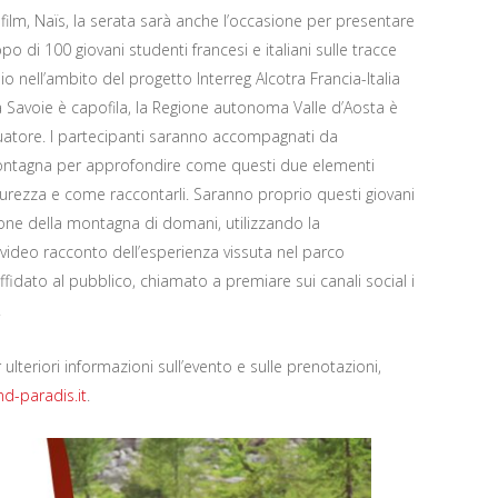
 film, Naïs, la serata sarà anche l’occasione per presentare
 di 100 giovani studenti francesi e italiani sulle tracce
io nell’ambito del progetto Interreg Alcotra Francia-Italia
la Savoie è capofila, la Regione autonoma Valle d’Aosta è
uatore. I partecipanti saranno accompagnati da
 montagna per approfondire come questi due elementi
curezza e come raccontarli. Saranno proprio questi giovani
ione della montagna di domani, utilizzando la
video racconto dell’esperienza vissuta nel parco
affidato al pubblico, chiamato a premiare sui canali social i
.
ulteriori informazioni sull’evento e sulle prenotazioni,
d-paradis.it
.