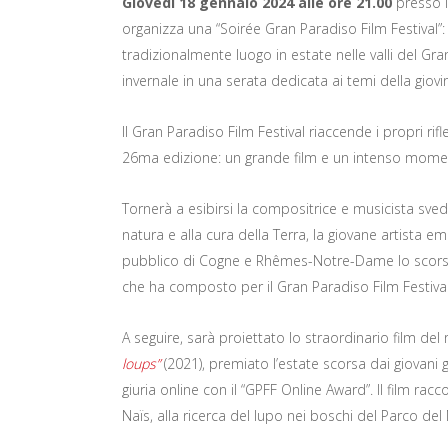
Giovedì 18 gennaio 2024 alle ore 21.00
presso l
organizza una “Soirée Gran Paradiso Film Festival”: 
tradizionalmente luogo in estate nelle valli del Gr
invernale in una serata dedicata ai temi della giovi
Il Gran Paradiso Film Festival riaccende i propri ri
26ma edizione: un grande film e un intenso mome
Tornerà a esibirsi la compositrice e musicista sved
natura e alla cura della Terra, la giovane artista 
pubblico di Cogne e Rhêmes-Notre-Dame lo scorso 
che ha composto per il Gran Paradiso Film Festiva
A seguire, sarà proiettato lo straordinario film de
loups”
(2021), premiato l’estate scorsa dai giovani 
giuria online con il “GPFF Online Award”. Il film r
Naïs, alla ricerca del lupo nei boschi del Parco del