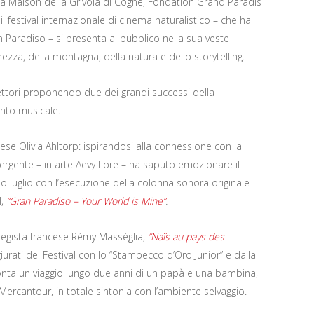
a Maison de la Grivola di Cogne, Fondation Grand Paradis
il festival internazionale di cinema naturalistico – che ha
an Paradiso – si presenta al pubblico nella sua veste
nezza, della montagna, della natura e dello storytelling.
flettori proponendo due dei grandi successi della
nto musicale.
ese Olivia Ahltorp: ispirandosi alla connessione con la
emergente – in arte Aevy Lore – ha saputo emozionare il
luglio con l’esecuzione della colonna sonora originale
l,
“Gran Paradiso – Your World is Mine”
.
l regista francese Rémy Masséglia,
“Naïs au pays des
giurati del Festival con lo “Stambecco d’Oro Junior” e dalla
acconta un viaggio lungo due anni di un papà e una bambina,
 Mercantour, in totale sintonia con l’ambiente selvaggio.