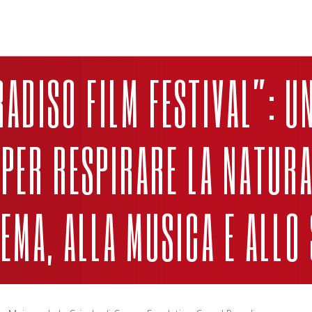
RADISO FILM FESTIVAL”: U
PER RESPIRARE LA NATUR
NEMA, ALLA MUSICA E ALLO