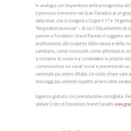
In analogia con l’esperienza della protagonista del
il percorso immersivo nel Gran Paradiso di un gruppo
della lince, che si svolgerà a Cogne il 17 e 18 genna
“Respiration Jeunesse” – di cui il Département de 
partner e Fondation Grand Paradis è soggetto att
professionisti alla scoperta della natura e della
cambiano, come conoscerli, come affrontarli in si
a condurre la
soirée
e a condividere la propria vis
comunicazione sui canali social e presentando un 
nazionale più antico d’Italia. Un ruolo chiave sarà 
messaggi più coerenti rispetto ai temi della serata
Ingresso gratuito con prenotazione consigliata. Per 
visitare il sito di Fondation Grand Paradis
www.gran