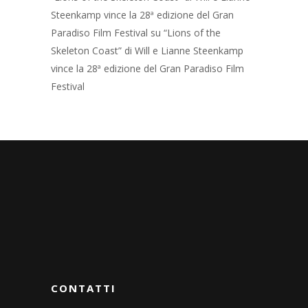
Steenkamp vince la 28ª edizione del Gran
Paradiso Film Festival
su
“Lions of the
Skeleton Coast” di Will e Lianne Steenkamp
vince la 28ª edizione del Gran Paradiso Film
Festival
CONTATTI