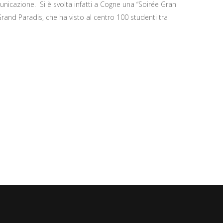
unicazione. Si è svolta infatti a Cogne una “Soirée Gran
rand Paradis, che ha visto al centro 100 studenti tra