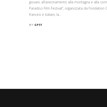
giovani, all’avvicinamento alla montagna e alla com
Paradiso Film Festival”, organizzata da Fondation G
francesi e italiani, la...
BY
GPFF