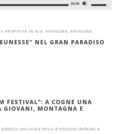
Usa
00:00
i
tasti
freccia
IO PROPOSTA IN BLU
,
RASSEGNA
,
RASSEGNA
su/giù
JEUNESSE” NEL GRAN PARADISO
per
aumentare
o
diminuire
il
volume.
M FESTIVAL”: A COGNE UNA
A GIOVANI, MONTAGNA E
suo pubblico una serata densa di emozioni dedicata ai