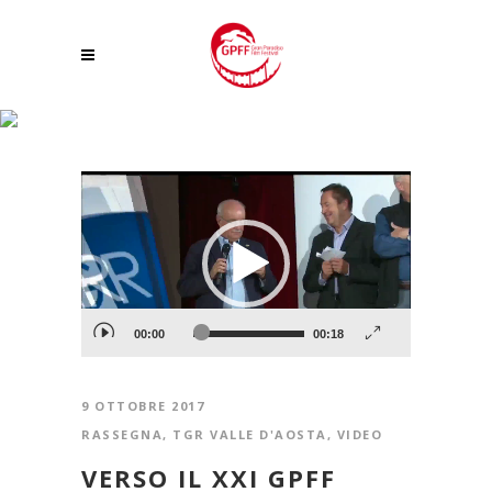
RASSEGNA VIDEO TAG
Video
Player
00:00
00:18
9 OTTOBRE 2017
RASSEGNA
,
TGR VALLE D'AOSTA
,
VIDEO
VERSO IL XXI GPFF