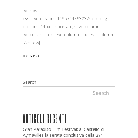
[vc_row
css=".vc_custom_1495544793232{padding-
bottom: 14px !important;}"][vc_column]
[vc_column_text][/vc_column_text][/vc_column]
[/vc_row]...
BY
GPFF
Search
Search
ARTICOLI RECENTI
Gran Paradiso Film Festival: al Castello di
Aymavilles la serata conclusiva della 29ª