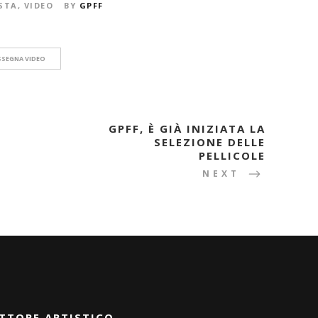
STA
,
VIDEO
BY
GPFF
SSEGNA VIDEO
GPFF, È GIÀ INIZIATA LA
SELEZIONE DELLE
PELLICOLE
NEXT
TTORE ARTISTICO