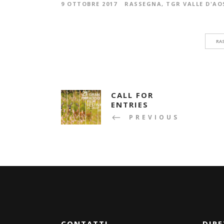
9 OTTOBRE 2017
RASSEGNA
,
TGR VALLE D'AO
RA
CALL FOR
ENTRIES
PREVIOUS
CONTATTI
DIRE