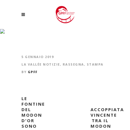
UN SITO ARCHEOLOGICO DI ETÀ ROMANA A ETELEY DI ST-MARCEL.
FONDI EUROPEI PER REALIZZARE LO SCAVO E LA VALORIZZAZIONE
5 GENNAIO 2019
LA VALLÉE NOTIZIE
,
RASSEGNA
,
STAMPA
BY
GPFF
LE
FONTINE
DEL
ACCOPPIATA
MODON
VINCENTE
D'OR
TRA IL
SONO
MODON