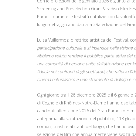
Con le proiezioni del 6 gennaio 2026 è giunto al term
Screening and Preselection Gran Paradiso Film Fes
Paradis durante le festività natalizie con la volontà 
lungometraggi candidati alla 29a edizione del Gran 
Luisa Vuillermoz, direttrice artistica del Festival,
partecipazione culturale e si inserisce nella visione 
Abbiamo voluto rendere il pubblico parte attiva del 
una comunità di persone unite dall’attenzione per la 
fiducia nei confronti degli spettatori, che rafforza l’
cinema naturalistico è uno strumento di dialogo e co
Ogni giorno tra il 26 dicembre 2025 e il 6 gennaio 
di Cogne e di Rhêmes-Notre-Dame hanno ospitato l
candidati all’edizione 2026 del Gran Paradiso Film F
anteprima alla valutazione del pubblico, 118 gli ap
comuni, turisti e abitanti del luogo, che hanno avuto
selezione dei film che annualmente viene svolta d