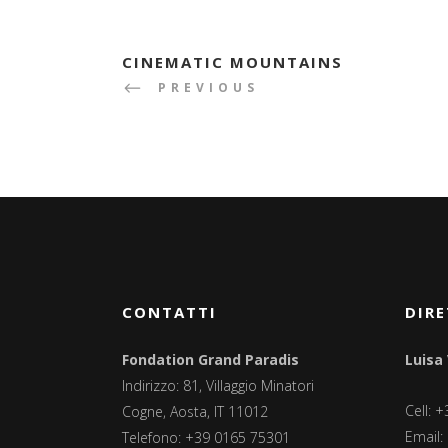
CINEMATIC MOUNTAINS
PREVIOUS
CONTATTI
DIRE
Fondation Grand Paradis
Luisa
Indirizzo: 81, Villaggio Minatori
Cell: 
Cogne, Aosta, IT 11012
Email:
Telefono: +39 0165 75301