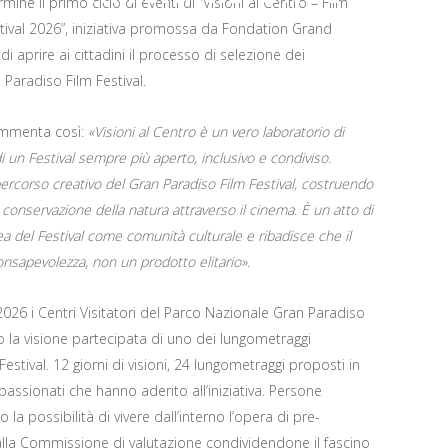
ine il primo ciclo di eventi di “Visioni al Centro – Film
tival 2026”, iniziativa promossa da Fondation Grand
di aprire ai cittadini il processo di selezione dei
Paradiso Film Festival.
 commenta così:
«Visioni al Centro è un vero laboratorio di
di un Festival sempre più aperto, inclusivo e condiviso.
percorso creativo del Gran Paradiso Film Festival, costruendo
conservazione della natura attraverso il cinema. È un atto di
idea del Festival come comunità culturale e ribadisce che il
nsapevolezza, non un prodotto elitario».
2026 i Centri Visitatori del Parco Nazionale Gran Paradiso
a visione partecipata di uno dei lungometraggi
estival. 12 giorni di visioni, 24 lungometraggi proposti in
passionati che hanno aderito all’iniziativa. Persone
 la possibilità di vivere dall’interno l’opera di pre-
alla Commissione di valutazione condividendone il fascino