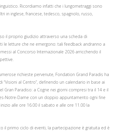
inguistico. Ricordiamo infatti che i lungometraggi sono
 altri in inglese, francese, tedesco, spagnolo, russo,
sso il proprio giudizio attraverso una scheda di
ti le letture che ne emergono: tali feedback andranno a
mmessi al Concorso Internazionale 2026 arricchendo il
pettive.
numerose richieste pervenute, Fondation Grand Paradis ha
 “Visioni al Centro”, definendo un calendario in base ai
el Gran Paradiso: a Cogne nei giorni compresi tra il 14 e il
hêmes-Notre-Dame con un doppio appuntamento ogni fine
nizio alle ore 16.00 il sabato e alle ore 11.00 la
il primo ciclo di eventi, la partecipazione è gratuita ed è