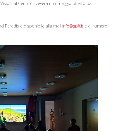
“Visioni al Centro” riceverà un omaggio offerto da
and Paradis è disponibile alla mail
info@gpff.it
e al numero