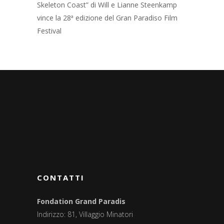
Skeleton Coast” di Will e Lianne Steenkamp
vince la 28ª edizione del Gran Paradiso Film
Festival
CONTATTI
Fondation Grand Paradis
Indirizzo: 81, Villaggio Minatori