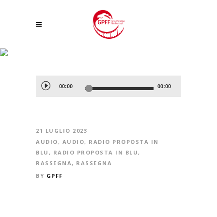
AL VIA IL 26° GRAN PARADISO FILM FESTIVAL. INTERVISTA AL DIRETTORE
ARTISTICO, LUISA VUILLERMOZ
Audio
00:00
00:00
Player
21 LUGLIO 2023
AUDIO
,
AUDIO
,
RADIO PROPOSTA IN
BLU
,
RADIO PROPOSTA IN BLU
,
RASSEGNA
,
RASSEGNA
BY
GPFF