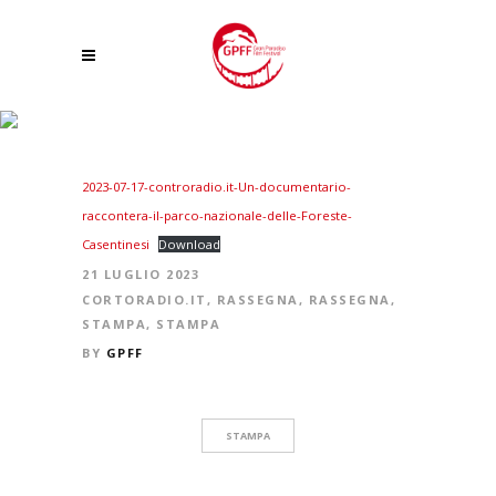
UN DOCUMENTARIO RACCONTERÀ IL PARCO NAZIONALE DELLE FORESTE
CASENTINESI
2023-07-17-controradio.it-Un-documentario-
raccontera-il-parco-nazionale-delle-Foreste-
Casentinesi
Download
21 LUGLIO 2023
CORTORADIO.IT
,
RASSEGNA
,
RASSEGNA
,
STAMPA
,
STAMPA
BY
GPFF
STAMPA