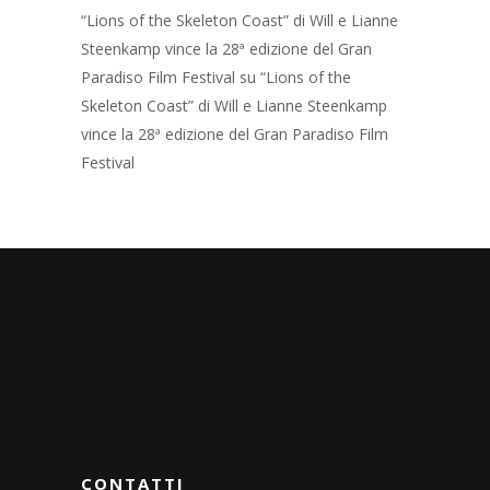
“Lions of the Skeleton Coast” di Will e Lianne
Steenkamp vince la 28ª edizione del Gran
Paradiso Film Festival
su
“Lions of the
Skeleton Coast” di Will e Lianne Steenkamp
vince la 28ª edizione del Gran Paradiso Film
Festival
CONTATTI