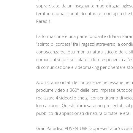
sopra citate, da un insegnante madrelingua ingles
territorio appassionati di natura e montagna che 
Paradis.
La formazione è una parte fondante di Gran Parad
“spirito di cordata” fra i ragazzi attraverso la con
conoscenza del patrimonio naturalistico e delle s
comunicative per veicolare la loro esperienza all’e
di comunicazione e videomaking per diventare story
Acquisiranno infatti le conoscenze necessarie per 
produrre video a 360° delle loro imprese outdoor, 
realizzare 4 videoclip che gli consentiranno di vei
loro a cuore. Questi ultimi saranno presentati sul 
pubblico di appassionati di natura di tutte le età.
Gran Paradiso ADVENTURE rappresenta un’occasione 