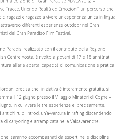
a prima edizione di “Gran Paradiso ADVENTURE –
ove Tracce, Unendo Realtà ed Emozioni”, un percorso che,
ci ragazzi e ragazze a vivere un’esperienza unica in lingua
o, attraverso differenti esperienze outdoor nel Gran
isti del Gran Paradiso Film Festival.
nd Paradis, realizzato con il contributo della Regione
h Centre Aosta, è rivolto a giovani di 17 e 18 anni (nati
ventura all’aria aperta, capacità di comunicazione e pratica
rdan, precisa che l’iniziativa è interamente gratuita, si
ma il 12 giugno presso il Villaggio Minatori di Cogne –
giugno, in cui vivere le tre esperienze e, precisamente,
 antichi ru di Introd, un’avventura in rafting discendendo
ura di canyoning e arrampicata nella Valsavarenche.
ione, saranno accompagnati da esperti nelle discipline