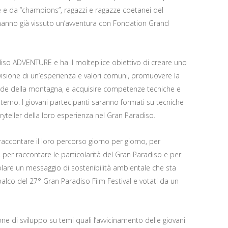
e e da “champions”, ragazzi e ragazze coetanei del
hanno già vissuto un’avventura con Fondation Grand
iso ADVENTURE e ha il molteplice obiettivo di creare uno
divisione di un’esperienza e valori comuni, promuovere la
fide della montagna, e acquisire competenze tecniche e
sterno. I giovani partecipanti saranno formati su tecniche
teller della loro esperienza nel Gran Paradiso.
raccontare il loro percorso giorno per giorno, per
per raccontare le particolarità del Gran Paradiso e per
colare un messaggio di sostenibilità ambientale che sta
palco del 27° Gran Paradiso Film Festival e votati da un
di sviluppo su temi quali l’avvicinamento delle giovani