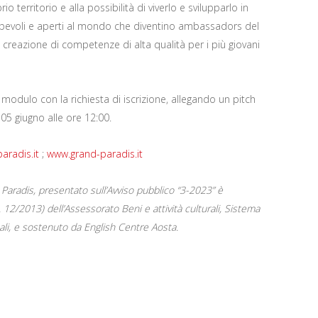
io territorio e alla possibilità di viverlo e svilupparlo in
apevoli e aperti al mondo che diventino ambassadors del
 la creazione di competenze di alta qualità per i più giovani
 modulo con la richiesta di iscrizione, allegando un pitch
 05 giugno alle ore 12:00.
aradis.it
;
www.grand-paradis.it
 Paradis, presentato sull’Avviso pubblico “3-2023” è
R. 12/2013) dell’Assessorato Beni e attività culturali, Sistema
nali, e sostenuto da English Centre Aosta.