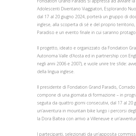
Fondation Grand Paradis si appresta ad avviare l
Adolescenti Diventano Viaggiatori, Esplorando Nu
dal 17 al 20 giugno 2024, porterà un gruppo di dodi
inglese, alla scoperta di sé e del proprio territori
Paradiso e un evento finale in cui saranno protagon
Il progetto, ideato e organizzato da Fondation Gra
Autonoma Valle d’Aosta ed in partnership con Englis
negli anni 2006 e 2007), e vuole unire tre sfide: av
della lingua inglese.
Il presidente di Fondation Grand Paradis, Corrado Jo
compone di una giornata di formazione – in program
seguita da quattro giorni consecutivi, dal 17 al 20 
un’avventura in mountain bike lungo i percorsi degli
la Dora Baltea con arrivo a Villeneuve e un’avvent
I partecipanti, selezionati da un’apposita commiss